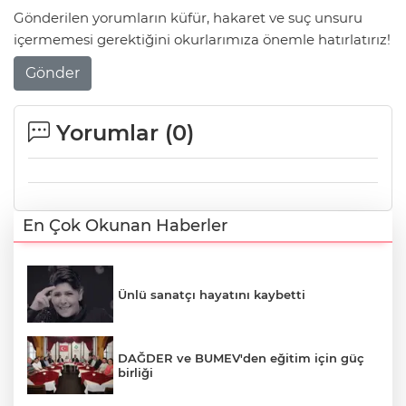
Gönderilen yorumların küfür, hakaret ve suç unsuru
içermemesi gerektiğini okurlarımıza önemle hatırlatırız!
Gönder
Yorumlar (
0
)
En Çok Okunan Haberler
Ünlü sanatçı hayatını kaybetti
DAĞDER ve BUMEV'den eğitim için güç
birliği