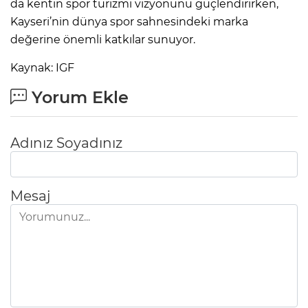
da kentin spor turizmi vizyonunu güçlendirirken,
Kayseri’nin dünya spor sahnesindeki marka
değerine önemli katkılar sunuyor.
Kaynak: IGF
Yorum Ekle
Adınız Soyadınız
Mesaj