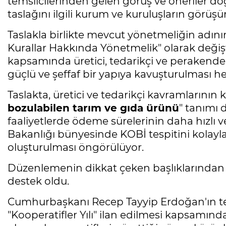
temsilcilerinden gelen görüş ve öneriler d
taslağını ilgili kurum ve kuruluşların görüş
Taslakla birlikte mevcut yönetmeliğin adını
Kurallar Hakkında Yönetmelik" olarak değiş
kapsamında üretici, tedarikçi ve perakende iş
güçlü ve şeffaf bir yapıya kavuşturulması he
Taslakta, üretici ve tedarikçi kavramlarının k
bozulabilen tarım ve gıda ürünü
" tanımı 
faaliyetlerde ödeme sürelerinin daha hızlı v
Bakanlığı bünyesinde KOBİ tespitini kolayl
oluşturulması öngörülüyor.
Düzenlemenin dikkat çeken başlıklarından bi
destek oldu.
Cumhurbaşkanı Recep Tayyip Erdoğan'ın te
"Kooperatifler Yılı" ilan edilmesi kapsamın