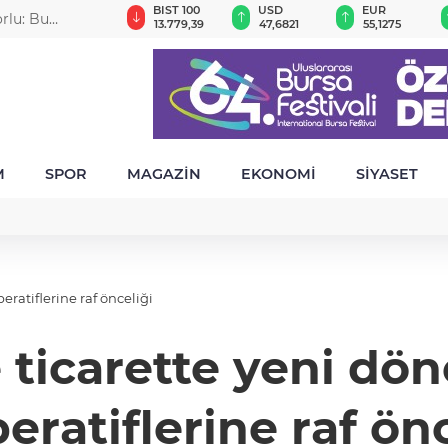
GAU/TRY
BIST 100
USD
EUR
rlu: Bu
6.656,26
13.779,39
47,6821
55,1275
eminat altına
M
SPOR
MAGAZİN
EKONOMİ
SİYASET
ratiflerine raf önceliği
ticarette yeni dön
eratiflerine raf önc