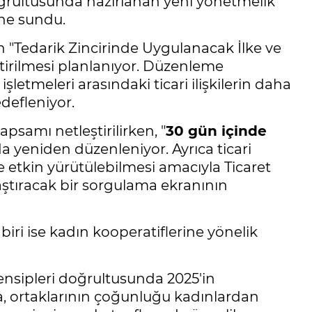
oğrultusunda hazırlanan yeni yönetmelik
üne sundu.
n "Tedarik Zincirinde Uygulanacak İlke ve
tirilmesi planlanıyor. Düzenleme
letmeleri arasındaki ticari ilişkilerin daha
defleniyor.
apsamı netleştirilirken, "
30 gün içinde
da yeniden düzenleniyor. Ayrıca ticari
e etkin yürütülebilmesi amacıyla Ticaret
aştıracak bir sorgulama ekranının
ri ise kadın kooperatiflerine yönelik
nsipleri doğrultusunda 2025'in
da, ortaklarının çoğunluğu kadınlardan