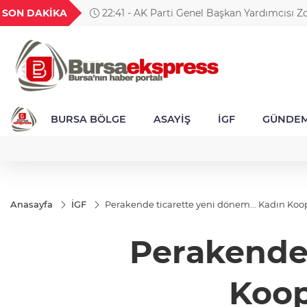
GEL
TND
BGN
VND
SON DAKİKA
22:41 - AK Parti Genel Başkan Yardımcısı Zo
49
18,2690
16,3800
27,9743
0,0018
anlaşmayla Türk dünyasının güney koridoru t
alınıyor
BURSA BÖLGE
ASAYİŞ
İGF
GÜNDE
Anasayfa
İGF
Perakende ticarette yeni dönem... Kadın Koope
Perakende 
Koop