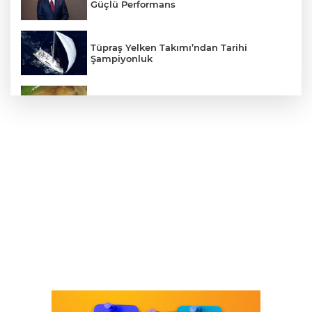
Güçlü Performans
Tüpraş Yelken Takımı’ndan Tarihi
Şampiyonluk
Mudanya'da zeytin sineğiyle mücadele
Cumhurbaşkanı Erdoğan, Suudi
Arabistan yolcusu
405 Günde Geliştirilen Süper Otomobil:
Audi Nuvolari
Bursa Osmangazi’nin nabzını
Küplüpınar'da tuttu