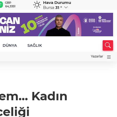
Hava Durumu
GBP
CHF
CAD
RUB
A
64,3351
58,9979
34,1783
0,5822
1
Bursa
31 °
DÜNYA
SAĞLIK
Yazarlar
em... Kadın
eliği