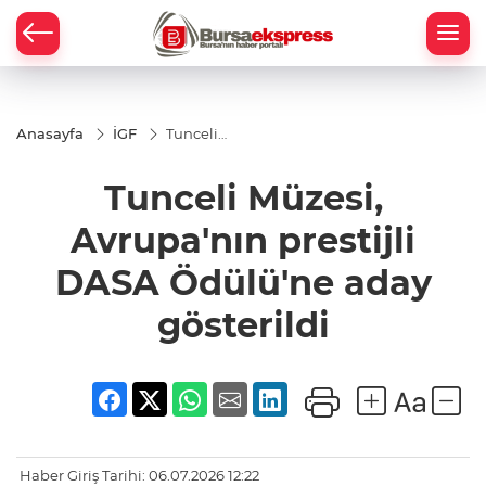
Anasayfa
İGF
Tunceli
Müzesi,
Avrupa'nın
Tunceli Müzesi,
prestijli
DASA
Ödülü'ne
Avrupa'nın prestijli
aday
gösterildi
DASA Ödülü'ne aday
gösterildi
Haber Giriş Tarihi: 06.07.2026 12:22