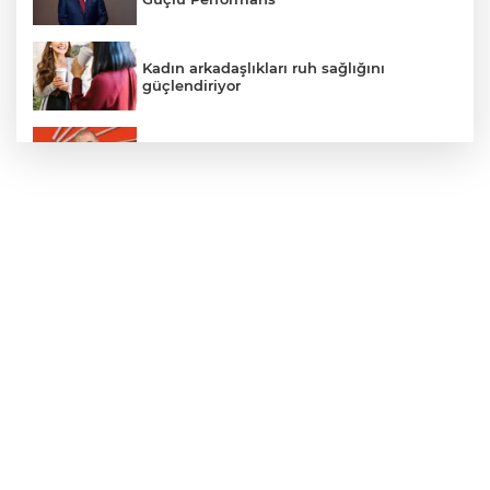
Kadın arkadaşlıkları ruh sağlığını
güçlendiriyor
Gürsel Tekin’den 'tutarlılık' mesajı... Tarihi
meselelerde pusula net olmalı
Yapay zekada onlarca uygulamanın
yerini tek asistan alabilir
Samsun’da Alaçam'a yeni yaşam alanı
kazandırıldı
BNP Paribas Cardif Türkiye'nin İç
Denetim Direktörü Mustafa Güneş oldu