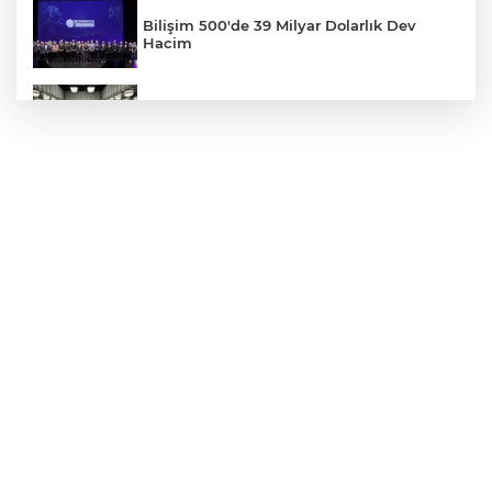
Bilişim 500'de 39 Milyar Dolarlık Dev
Hacim
MGK bugün toplanıyor... Gündem
'Terörsüz Türkiye'
SpaceX'ten Ay'a çarpma açıklaması:
Sorumlu uzay operasyonları için
çalışıyoruz
Kayseri Büyükşehir gökyüzü tutkunlarını
Erciyes'te buluşturacak
Tarımsal Üretimin Planlanmasında Yeni
Yol Haritası Belirlendi