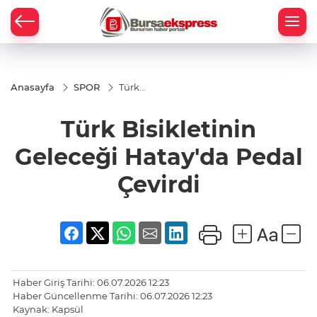
Anasayfa
SPOR
Türk
Bisikletinin
Geleceği
Türk Bisikletinin
Hatay'da
Pedal
Çevirdi
Geleceği Hatay'da Pedal
Çevirdi
Haber Giriş Tarihi: 06.07.2026 12:23
Haber Güncellenme Tarihi: 06.07.2026 12:23
Kaynak: Kapsül