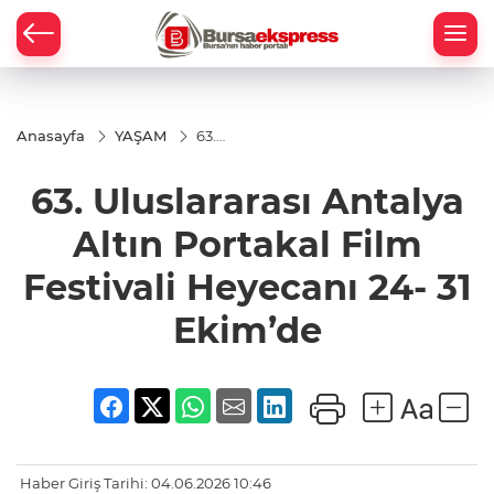
Anasayfa
YAŞAM
63.
Uluslararası
Antalya
63. Uluslararası Antalya
Altın
Portakal
Film
Altın Portakal Film
Festivali
Heyecanı
Festivali Heyecanı 24- 31
24- 31
Ekim’de
Ekim’de
Haber Giriş Tarihi: 04.06.2026 10:46