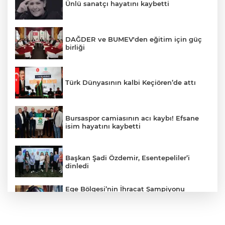
Ünlü sanatçı hayatını kaybetti
DAĞDER ve BUMEV'den eğitim için güç
birliği
Türk Dünyasının kalbi Keçiören’de attı
Bursaspor camiasının acı kaybı! Efsane
isim hayatını kaybetti
Başkan Şadi Özdemir, Esentepeliler’i
dinledi
Ege Bölgesi’nin İhracat Şampiyonu
Demir Ve Demirdışı Metaller Sektörü
İhracat Şampiyonları Listesinde 28
Firmayla Yerini Aldı